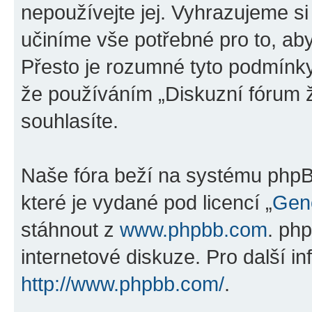
nepoužívejte jej. Vyhrazujeme si
učiníme vše potřebné pro to, ab
Přesto je rozumné tyto podmínk
že používáním „Diskuzní fórum ž
souhlasíte.
Naše fóra beží na systému phpBB
které je vydané pod licencí „
Gene
stáhnout z
www.phpbb.com
. ph
internetové diskuze. Pro další i
http://www.phpbb.com/
.