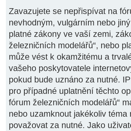
Zavazujete se nepřispívat na fó
nevhodným, vulgárním nebo jiný
platné zákony ve vaší zemi, záko
železničních modelářů“, nebo pl
může vést k okamžitému a trval
vašeho poskytovatele internetový
pokud bude uznáno za nutné. IP
pro případné uplatnění těchto op
fórum železničních modelářů“ má
nebo uzamknout jakékoliv téma 
považovat za nutné. Jako uživat