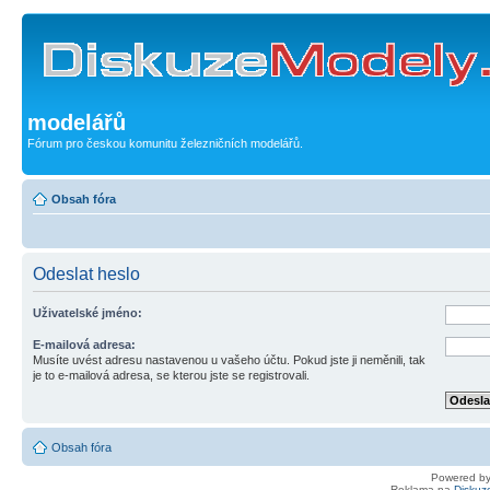
modelářů
Fórum pro českou komunitu železničních modelářů.
Obsah fóra
Odeslat heslo
Uživatelské jméno:
E-mailová adresa:
Musíte uvést adresu nastavenou u vašeho účtu. Pokud jste ji neměnili, tak
je to e-mailová adresa, se kterou jste se registrovali.
Obsah fóra
Powered b
Reklama na
Diskuz