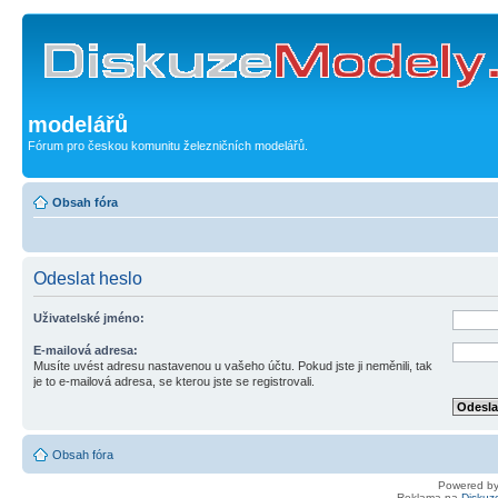
modelářů
Fórum pro českou komunitu železničních modelářů.
Obsah fóra
Odeslat heslo
Uživatelské jméno:
E-mailová adresa:
Musíte uvést adresu nastavenou u vašeho účtu. Pokud jste ji neměnili, tak
je to e-mailová adresa, se kterou jste se registrovali.
Obsah fóra
Powered b
Reklama na
Diskuz