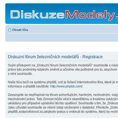
Obsah fóra
Diskuzní fórum železničních modelářů - Registrace
Svým přístupem na „Diskuzní fórum železničních modelářů“ souhlasíte s násl
právo tyto podmínky kdykoliv změnit a učiníme vše potřebné pro to, abychom
s nimi souhlasíte.
Naše fóra beží na systému phpBB, což je řešení internetového fóra, které je v
informace o phpBB navštivte:
http://www.phpbb.com/
.
Zavazujete se nepřispívat na fórum pohoršujícím, hanlivým, nevhodným, vulgá
mezinárodní právo. Tato činnost může vést k okamžitému a trvalému vykázání
ukládány pro případné uplatnění těchto opatření. Souhlasíte s tím, že „Disk
Jako uživatel souhlasíte se všemi údaji uloženými v databázi. Přestože „Dis
phpBB zodpovědnost za jakýkoliv pokus o vniknutí do systému, který by mohl 