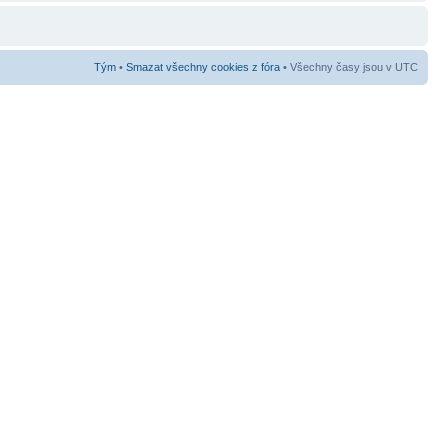
Tým
•
Smazat všechny cookies z fóra
• Všechny časy jsou v UTC