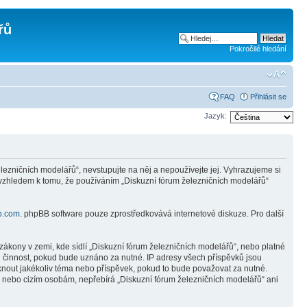
řů
Pokročilé hledání
FAQ
Přihlásit se
Jazyk:
ezničních modelářů“, nevstupujte na něj a nepoužívejte jej. Vyhrazujeme si
 vzhledem k tomu, že používáním „Diskuzní fórum železničních modelářů“
b.com
. phpBB software pouze zprostředkovává internetové diskuze. Pro další
ákony v zemi, kde sídlí „Diskuzní fórum železničních modelářů“, nebo platné
i činnost, pokud bude uznáno za nutné. IP adresy všech příspěvků jsou
mknout jakékoliv téma nebo příspěvek, pokud to bude považovat za nutné.
ně nebo cizím osobám, nepřebírá „Diskuzní fórum železničních modelářů“ ani