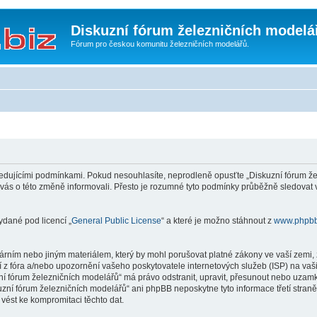
Diskuzní fórum železničních modelá
Fórum pro českou komunitu železničních modelářů.
edujícími podmínkami. Pokud nesouhlasíte, neprodleně opusťte „Diskuzní fórum žel
 vás o této změně informovali. Přesto je rozumné tyto podmínky průběžně sledovat
ydané pod licencí „
General Public License
“ a které je možno stáhnout z
www.phpb
rním nebo jiným materiálem, který by mohl porušovat platné zákony ve vaší zemi, z
 z fóra a/nebo upozornění vašeho poskytovatele internetových služeb (ISP) na vaš
uzní fórum železničních modelářů“ má právo odstranit, upravit, přesunout nebo uza
kuzní fórum železničních modelářů“ ani phpBB neposkytne tyto informace třetí stra
vést ke kompromitaci těchto dat.