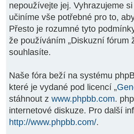
nepoužívejte jej. Vyhrazujeme si
učiníme vše potřebné pro to, ab
Přesto je rozumné tyto podmínk
že používáním „Diskuzní fórum ž
souhlasíte.
Naše fóra beží na systému phpBB
které je vydané pod licencí „
Gene
stáhnout z
www.phpbb.com
. ph
internetové diskuze. Pro další i
http://www.phpbb.com/
.