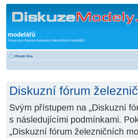
modelářů
Fórum pro českou komunitu železničních modelářů.
Obsah fóra
Diskuzní fórum železni
Svým přístupem na „Diskuzní fó
s následujícími podmínkami. Po
„Diskuzní fórum železničních mo