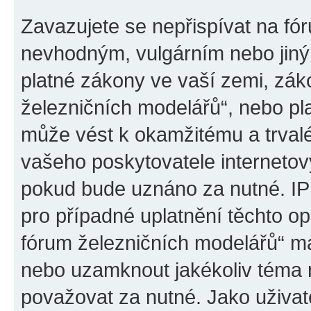
Zavazujete se nepřispívat na fó
nevhodným, vulgárním nebo jiný
platné zákony ve vaší zemi, záko
železničních modelářů“, nebo pl
může vést k okamžitému a trval
vašeho poskytovatele internetový
pokud bude uznáno za nutné. IP
pro případné uplatnění těchto op
fórum železničních modelářů“ má
nebo uzamknout jakékoliv téma 
považovat za nutné. Jako uživat