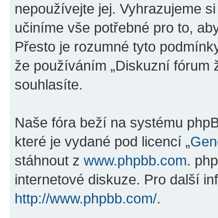
nepoužívejte jej. Vyhrazujeme si
učiníme vše potřebné pro to, ab
Přesto je rozumné tyto podmínk
že používáním „Diskuzní fórum ž
souhlasíte.
Naše fóra beží na systému phpBB
které je vydané pod licencí „
Gene
stáhnout z
www.phpbb.com
. ph
internetové diskuze. Pro další i
http://www.phpbb.com/
.