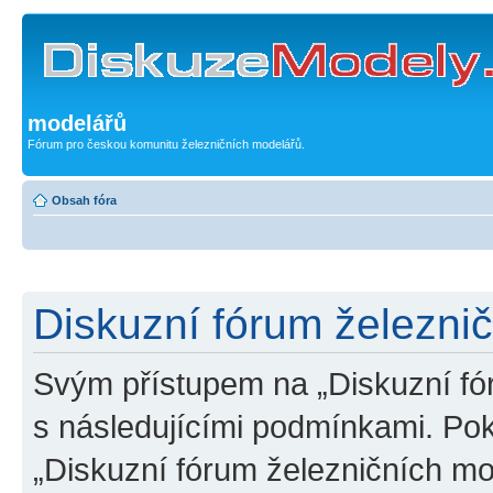
modelářů
Fórum pro českou komunitu železničních modelářů.
Obsah fóra
Diskuzní fórum železni
Svým přístupem na „Diskuzní fó
s následujícími podmínkami. Po
„Diskuzní fórum železničních mo