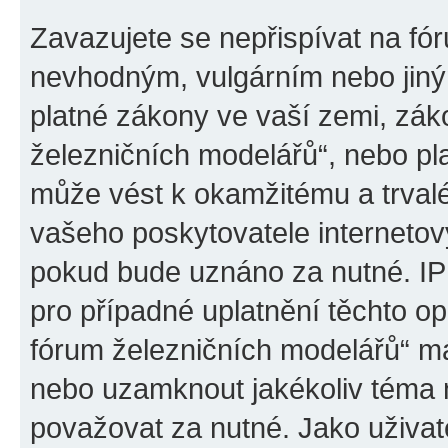
Zavazujete se nepřispívat na fó
nevhodným, vulgárním nebo jiný
platné zákony ve vaší zemi, záko
železničních modelářů“, nebo pl
může vést k okamžitému a trval
vašeho poskytovatele internetový
pokud bude uznáno za nutné. IP
pro případné uplatnění těchto op
fórum železničních modelářů“ má
nebo uzamknout jakékoliv téma 
považovat za nutné. Jako uživat