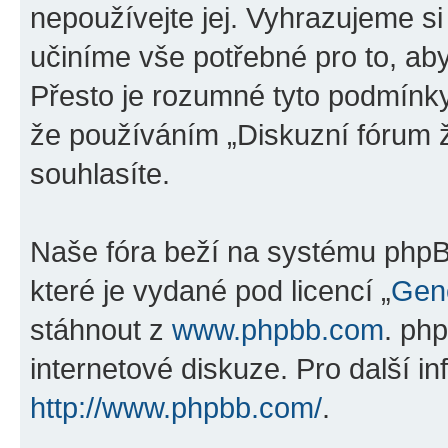
nepoužívejte jej. Vyhrazujeme si
učiníme vše potřebné pro to, ab
Přesto je rozumné tyto podmínk
že používáním „Diskuzní fórum ž
souhlasíte.
Naše fóra beží na systému phpBB
které je vydané pod licencí „
Gene
stáhnout z
www.phpbb.com
. ph
internetové diskuze. Pro další i
http://www.phpbb.com/
.