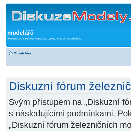
modelářů
Fórum pro českou komunitu železničních modelářů.
Obsah fóra
Diskuzní fórum železni
Svým přístupem na „Diskuzní fó
s následujícími podmínkami. Po
„Diskuzní fórum železničních mo