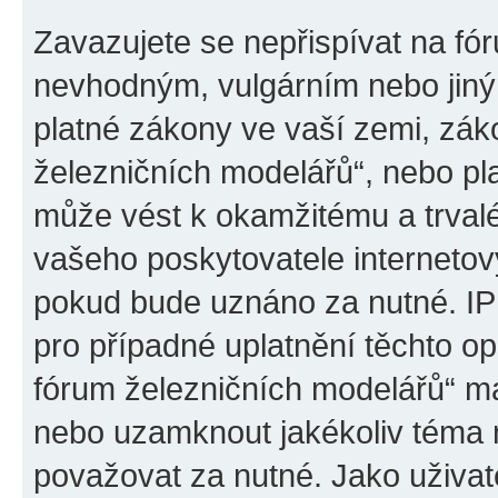
Zavazujete se nepřispívat na fó
nevhodným, vulgárním nebo jiný
platné zákony ve vaší zemi, záko
železničních modelářů“, nebo pl
může vést k okamžitému a trval
vašeho poskytovatele internetový
pokud bude uznáno za nutné. IP
pro případné uplatnění těchto op
fórum železničních modelářů“ má
nebo uzamknout jakékoliv téma 
považovat za nutné. Jako uživat