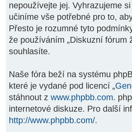
nepoužívejte jej. Vyhrazujeme si
učiníme vše potřebné pro to, ab
Přesto je rozumné tyto podmínk
že používáním „Diskuzní fórum ž
souhlasíte.
Naše fóra beží na systému phpBB
které je vydané pod licencí „
Gene
stáhnout z
www.phpbb.com
. ph
internetové diskuze. Pro další i
http://www.phpbb.com/
.