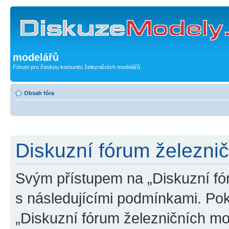
modelářů
Fórum pro českou komunitu železničních modelářů.
Obsah fóra
Diskuzní fórum železni
Svým přístupem na „Diskuzní fó
s následujícími podmínkami. Po
„Diskuzní fórum železničních mo