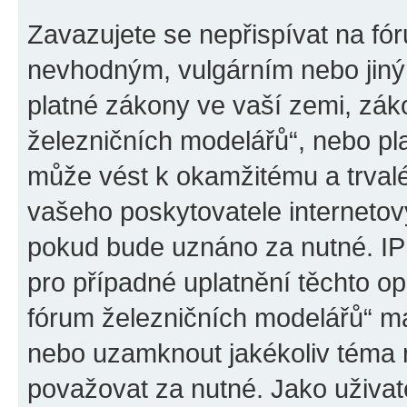
Zavazujete se nepřispívat na fó
nevhodným, vulgárním nebo jiný
platné zákony ve vaší zemi, záko
železničních modelářů“, nebo pl
může vést k okamžitému a trval
vašeho poskytovatele internetový
pokud bude uznáno za nutné. IP
pro případné uplatnění těchto op
fórum železničních modelářů“ má
nebo uzamknout jakékoliv téma 
považovat za nutné. Jako uživat