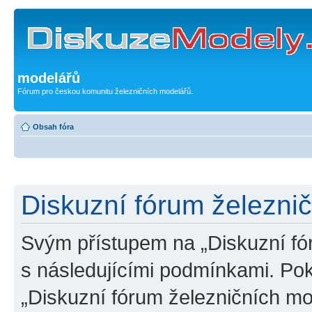
modelářů
Fórum pro českou komunitu železničních modelářů.
Obsah fóra
Diskuzní fórum železni
Svým přístupem na „Diskuzní fó
s následujícími podmínkami. Po
„Diskuzní fórum železničních mo