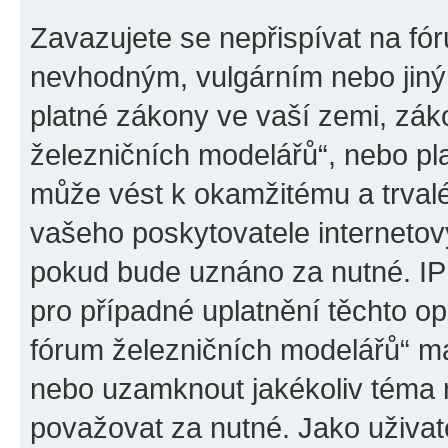
Zavazujete se nepřispívat na fó
nevhodným, vulgárním nebo jiný
platné zákony ve vaší zemi, záko
železničních modelářů“, nebo pl
může vést k okamžitému a trval
vašeho poskytovatele internetový
pokud bude uznáno za nutné. IP
pro případné uplatnění těchto op
fórum železničních modelářů“ má
nebo uzamknout jakékoliv téma 
považovat za nutné. Jako uživat