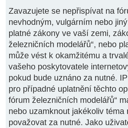
Zavazujete se nepřispívat na fó
nevhodným, vulgárním nebo jiný
platné zákony ve vaší zemi, záko
železničních modelářů“, nebo pl
může vést k okamžitému a trval
vašeho poskytovatele internetový
pokud bude uznáno za nutné. IP
pro případné uplatnění těchto op
fórum železničních modelářů“ má
nebo uzamknout jakékoliv téma 
považovat za nutné. Jako uživat