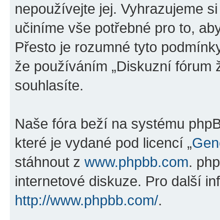
nepoužívejte jej. Vyhrazujeme si
učiníme vše potřebné pro to, ab
Přesto je rozumné tyto podmínk
že používáním „Diskuzní fórum ž
souhlasíte.
Naše fóra beží na systému phpBB
které je vydané pod licencí „
Gene
stáhnout z
www.phpbb.com
. ph
internetové diskuze. Pro další i
http://www.phpbb.com/
.