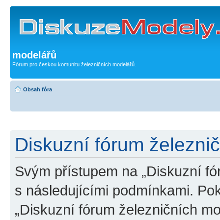
modelářů
Fórum pro českou komunitu železničních modelářů.
Obsah fóra
Diskuzní fórum železni
Svým přístupem na „Diskuzní fó
s následujícími podmínkami. Po
„Diskuzní fórum železničních mo