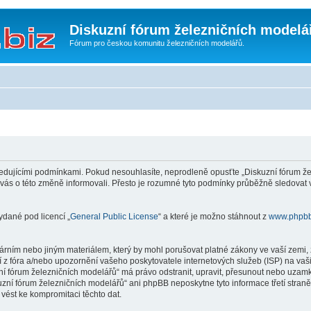
Diskuzní fórum železničních modelá
Fórum pro českou komunitu železničních modelářů.
edujícími podmínkami. Pokud nesouhlasíte, neprodleně opusťte „Diskuzní fórum žel
 vás o této změně informovali. Přesto je rozumné tyto podmínky průběžně sledovat
ydané pod licencí „
General Public License
“ a které je možno stáhnout z
www.phpb
rním nebo jiným materiálem, který by mohl porušovat platné zákony ve vaší zemi, z
 z fóra a/nebo upozornění vašeho poskytovatele internetových služeb (ISP) na vaš
uzní fórum železničních modelářů“ má právo odstranit, upravit, přesunout nebo uza
kuzní fórum železničních modelářů“ ani phpBB neposkytne tyto informace třetí stra
vést ke kompromitaci těchto dat.