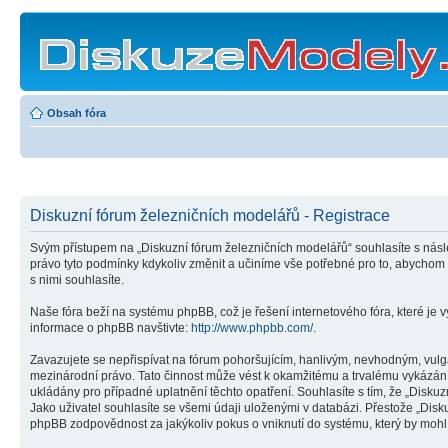
Obsah fóra
Diskuzní fórum železničních modelářů - Registrace
Svým přístupem na „Diskuzní fórum železničních modelářů“ souhlasíte s násl
právo tyto podmínky kdykoliv změnit a učiníme vše potřebné pro to, abychom
s nimi souhlasíte.
Naše fóra beží na systému phpBB, což je řešení internetového fóra, které je v
informace o phpBB navštivte:
http://www.phpbb.com/
.
Zavazujete se nepřispívat na fórum pohoršujícím, hanlivým, nevhodným, vulgá
mezinárodní právo. Tato činnost může vést k okamžitému a trvalému vykázání
ukládány pro případné uplatnění těchto opatření. Souhlasíte s tím, že „Disk
Jako uživatel souhlasíte se všemi údaji uloženými v databázi. Přestože „Dis
phpBB zodpovědnost za jakýkoliv pokus o vniknutí do systému, který by mohl 