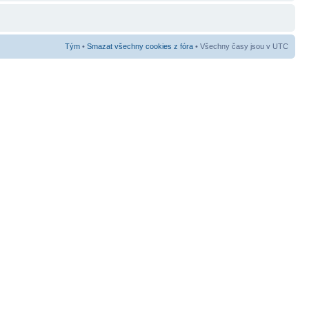
Tým
•
Smazat všechny cookies z fóra
• Všechny časy jsou v UTC