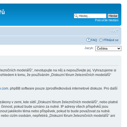
řů
Pokročilé hledání
FAQ
Přihlásit se
Jazyk:
ezničních modelářů“, nevstupujte na něj a nepoužívejte jej. Vyhrazujeme si
 vzhledem k tomu, že používáním „Diskuzní fórum železničních modelářů“
b.com
. phpBB software pouze zprostředkovává internetové diskuze. Pro další
ákony v zemi, kde sídlí „Diskuzní fórum železničních modelářů“, nebo platné
i činnost, pokud bude uznáno za nutné. IP adresy všech příspěvků jsou
mknout jakékoliv téma nebo příspěvek, pokud to bude považovat za nutné.
ně nebo cizím osobám, nepřebírá „Diskuzní fórum železničních modelářů“ ani