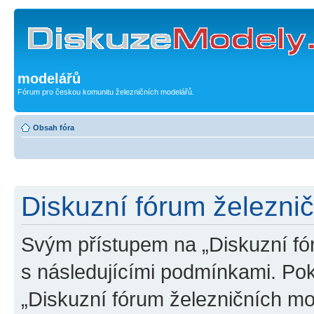
modelářů
Fórum pro českou komunitu železničních modelářů.
Obsah fóra
Diskuzní fórum železni
Svým přístupem na „Diskuzní fó
s následujícími podmínkami. Po
„Diskuzní fórum železničních mo