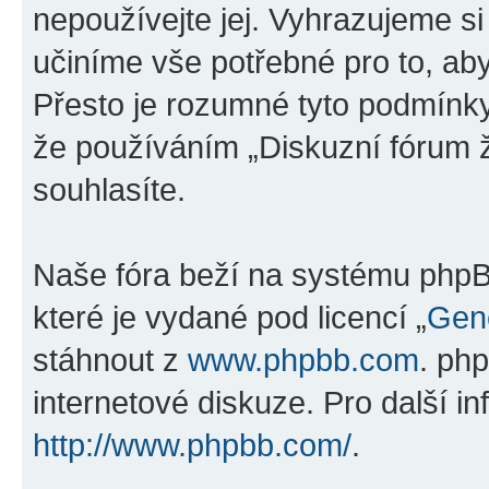
nepoužívejte jej. Vyhrazujeme si
učiníme vše potřebné pro to, ab
Přesto je rozumné tyto podmínk
že používáním „Diskuzní fórum ž
souhlasíte.
Naše fóra beží na systému phpBB
které je vydané pod licencí „
Gene
stáhnout z
www.phpbb.com
. ph
internetové diskuze. Pro další i
http://www.phpbb.com/
.