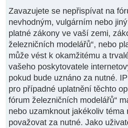
Zavazujete se nepřispívat na fó
nevhodným, vulgárním nebo jiný
platné zákony ve vaší zemi, záko
železničních modelářů“, nebo pl
může vést k okamžitému a trval
vašeho poskytovatele internetový
pokud bude uznáno za nutné. IP
pro případné uplatnění těchto op
fórum železničních modelářů“ má
nebo uzamknout jakékoliv téma 
považovat za nutné. Jako uživat