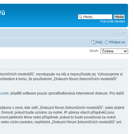
řů
Pokročilé hledání
FAQ
Přihlásit se
Jazyk:
ezničních modelářů“, nevstupujte na něj a nepoužívejte jej. Vyhrazujeme si
 vzhledem k tomu, že používáním „Diskuzní fórum železničních modelářů“
b.com
. phpBB software pouze zprostředkovává internetové diskuze. Pro další
ákony v zemi, kde sídlí „Diskuzní fórum železničních modelářů“, nebo platné
i činnost, pokud bude uznáno za nutné. IP adresy všech příspěvků jsou
mknout jakékoliv téma nebo příspěvek, pokud to bude považovat za nutné.
ně nebo cizím osobám, nepřebírá „Diskuzní fórum železničních modelářů“ ani