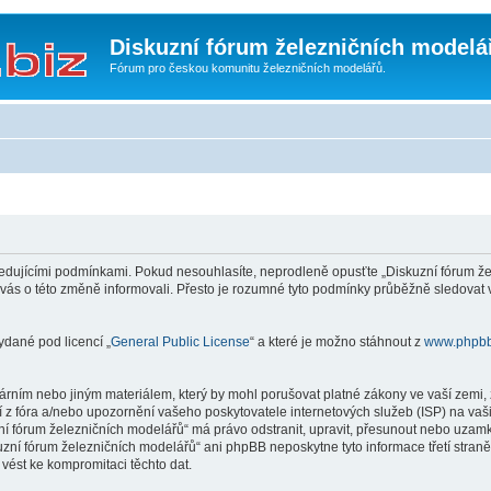
Diskuzní fórum železničních modelá
Fórum pro českou komunitu železničních modelářů.
edujícími podmínkami. Pokud nesouhlasíte, neprodleně opusťte „Diskuzní fórum žel
 vás o této změně informovali. Přesto je rozumné tyto podmínky průběžně sledovat
ydané pod licencí „
General Public License
“ a které je možno stáhnout z
www.phpb
rním nebo jiným materiálem, který by mohl porušovat platné zákony ve vaší zemi, z
 z fóra a/nebo upozornění vašeho poskytovatele internetových služeb (ISP) na vaš
uzní fórum železničních modelářů“ má právo odstranit, upravit, přesunout nebo uza
kuzní fórum železničních modelářů“ ani phpBB neposkytne tyto informace třetí stra
vést ke kompromitaci těchto dat.