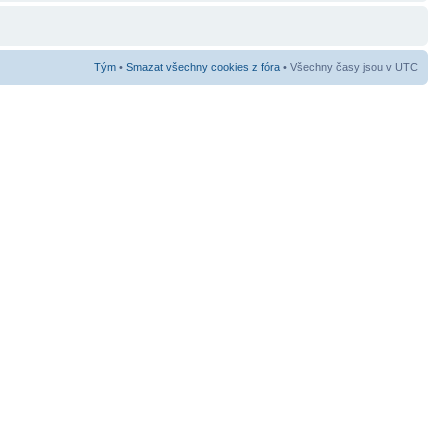
Tým
•
Smazat všechny cookies z fóra
• Všechny časy jsou v UTC