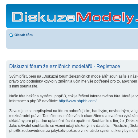
Obsah fóra
Diskuzní fórum železničních modelářů - Registrace
Svým přístupem na „Diskuzní fórum železničních modelářů“ souhlasíte s násl
právo tyto podmínky kdykoliv změnit a učiníme vše potřebné pro to, abychom
s nimi souhlasíte.
Naše fóra beží na systému phpBB, což je řešení internetového fóra, které je v
informace o phpBB navštivte:
http://www.phpbb.com/
.
Zavazujete se nepřispívat na fórum pohoršujícím, hanlivým, nevhodným, vulgá
mezinárodní právo. Tato činnost může vést k okamžitému a trvalému vykázání
ukládány pro případné uplatnění těchto opatření. Souhlasíte s tím, že „Disk
Jako uživatel souhlasíte se všemi údaji uloženými v databázi. Přestože „Dis
phpBB zodpovědnost za jakýkoliv pokus o vniknutí do systému, který by mohl 