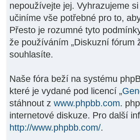
nepoužívejte jej. Vyhrazujeme si
učiníme vše potřebné pro to, ab
Přesto je rozumné tyto podmínk
že používáním „Diskuzní fórum ž
souhlasíte.
Naše fóra beží na systému phpBB
které je vydané pod licencí „
Gene
stáhnout z
www.phpbb.com
. ph
internetové diskuze. Pro další i
http://www.phpbb.com/
.