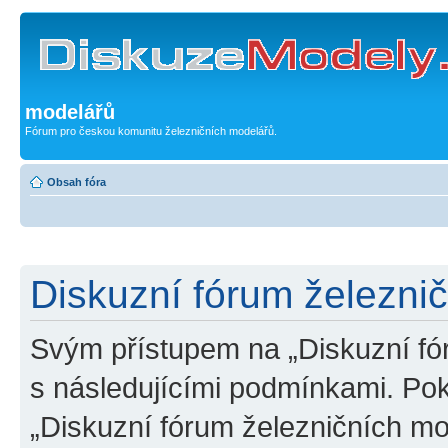
modelářů
Fórum pro českou komunitu železničních modelářů.
Obsah fóra
Diskuzní fórum železni
Svým přístupem na „Diskuzní fó
s následujícími podmínkami. Po
„Diskuzní fórum železničních mo