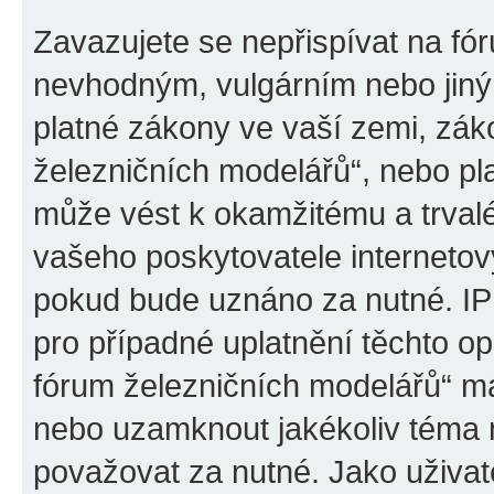
Zavazujete se nepřispívat na fó
nevhodným, vulgárním nebo jiný
platné zákony ve vaší zemi, záko
železničních modelářů“, nebo pl
může vést k okamžitému a trval
vašeho poskytovatele internetový
pokud bude uznáno za nutné. IP
pro případné uplatnění těchto op
fórum železničních modelářů“ má
nebo uzamknout jakékoliv téma 
považovat za nutné. Jako uživat