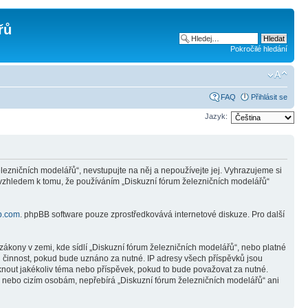
řů
Pokročilé hledání
FAQ
Přihlásit se
Jazyk:
ezničních modelářů“, nevstupujte na něj a nepoužívejte jej. Vyhrazujeme si
 vzhledem k tomu, že používáním „Diskuzní fórum železničních modelářů“
b.com
. phpBB software pouze zprostředkovává internetové diskuze. Pro další
ákony v zemi, kde sídlí „Diskuzní fórum železničních modelářů“, nebo platné
i činnost, pokud bude uznáno za nutné. IP adresy všech příspěvků jsou
mknout jakékoliv téma nebo příspěvek, pokud to bude považovat za nutné.
ně nebo cizím osobám, nepřebírá „Diskuzní fórum železničních modelářů“ ani