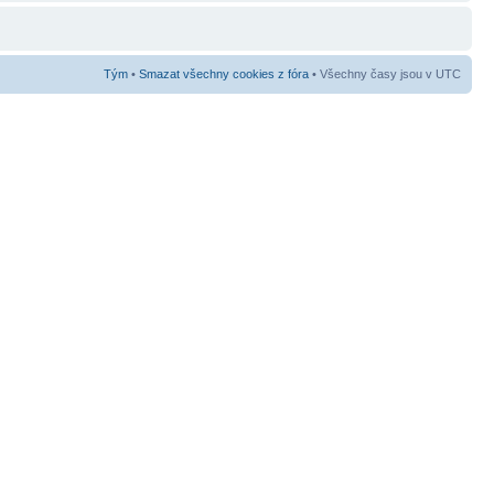
Tým
•
Smazat všechny cookies z fóra
• Všechny časy jsou v UTC