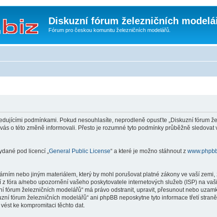
Diskuzní fórum železničních modelá
Fórum pro českou komunitu železničních modelářů.
edujícími podmínkami. Pokud nesouhlasíte, neprodleně opusťte „Diskuzní fórum žel
 vás o této změně informovali. Přesto je rozumné tyto podmínky průběžně sledovat
ydané pod licencí „
General Public License
“ a které je možno stáhnout z
www.phpb
rním nebo jiným materiálem, který by mohl porušovat platné zákony ve vaší zemi, z
 z fóra a/nebo upozornění vašeho poskytovatele internetových služeb (ISP) na vaš
uzní fórum železničních modelářů“ má právo odstranit, upravit, přesunout nebo uza
kuzní fórum železničních modelářů“ ani phpBB neposkytne tyto informace třetí stra
vést ke kompromitaci těchto dat.