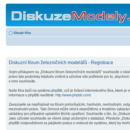
Obsah fóra
Diskuzní fórum železničních modelářů - Registrace
Svým přístupem na „Diskuzní fórum železničních modelářů“ souhlasíte s násl
právo tyto podmínky kdykoliv změnit a učiníme vše potřebné pro to, abychom
s nimi souhlasíte.
Naše fóra beží na systému phpBB, což je řešení internetového fóra, které je v
informace o phpBB navštivte:
http://www.phpbb.com/
.
Zavazujete se nepřispívat na fórum pohoršujícím, hanlivým, nevhodným, vulgá
mezinárodní právo. Tato činnost může vést k okamžitému a trvalému vykázání
ukládány pro případné uplatnění těchto opatření. Souhlasíte s tím, že „Disk
Jako uživatel souhlasíte se všemi údaji uloženými v databázi. Přestože „Dis
phpBB zodpovědnost za jakýkoliv pokus o vniknutí do systému, který by mohl 