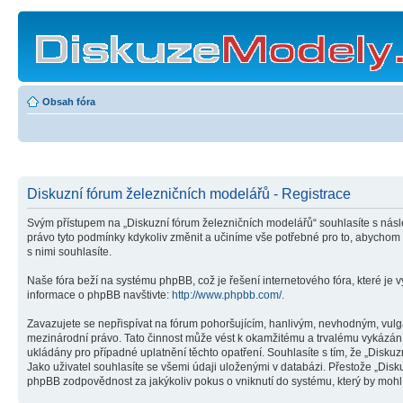
Obsah fóra
Diskuzní fórum železničních modelářů - Registrace
Svým přístupem na „Diskuzní fórum železničních modelářů“ souhlasíte s násl
právo tyto podmínky kdykoliv změnit a učiníme vše potřebné pro to, abychom
s nimi souhlasíte.
Naše fóra beží na systému phpBB, což je řešení internetového fóra, které je v
informace o phpBB navštivte:
http://www.phpbb.com/
.
Zavazujete se nepřispívat na fórum pohoršujícím, hanlivým, nevhodným, vulgá
mezinárodní právo. Tato činnost může vést k okamžitému a trvalému vykázání
ukládány pro případné uplatnění těchto opatření. Souhlasíte s tím, že „Disk
Jako uživatel souhlasíte se všemi údaji uloženými v databázi. Přestože „Dis
phpBB zodpovědnost za jakýkoliv pokus o vniknutí do systému, který by mohl 