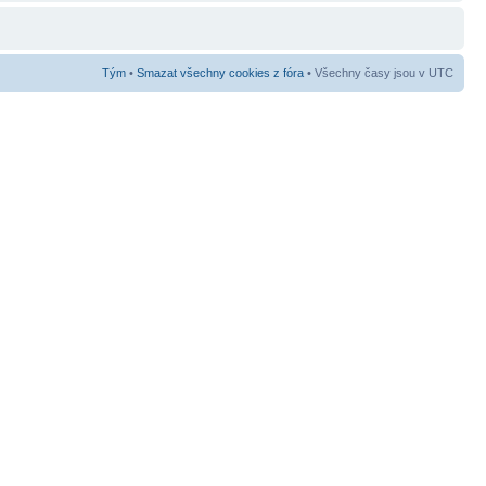
Tým
•
Smazat všechny cookies z fóra
• Všechny časy jsou v UTC