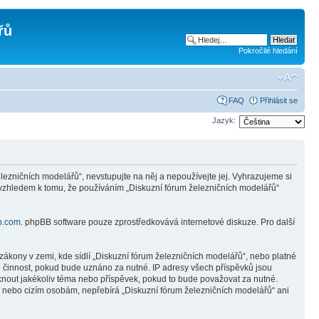
řů
Pokročilé hledání
FAQ
Přihlásit se
Jazyk:
ezničních modelářů“, nevstupujte na něj a nepoužívejte jej. Vyhrazujeme si
 vzhledem k tomu, že používáním „Diskuzní fórum železničních modelářů“
b.com
. phpBB software pouze zprostředkovává internetové diskuze. Pro další
ákony v zemi, kde sídlí „Diskuzní fórum železničních modelářů“, nebo platné
i činnost, pokud bude uznáno za nutné. IP adresy všech příspěvků jsou
mknout jakékoliv téma nebo příspěvek, pokud to bude považovat za nutné.
ně nebo cizím osobám, nepřebírá „Diskuzní fórum železničních modelářů“ ani