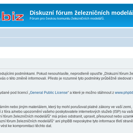
Diskuzní fórum železničních modelá
Fórum pro českou komunitu železničních modelářů.
edujícími podmínkami. Pokud nesouhlasíte, neprodleně opusťte „Diskuzní fórum žel
 vás o této změně informovali. Přesto je rozumné tyto podmínky průběžně sledovat
ydané pod licencí „
General Public License
“ a které je možno stáhnout z
www.phpb
rním nebo jiným materiálem, který by mohl porušovat platné zákony ve vaší zemi, z
 z fóra a/nebo upozornění vašeho poskytovatele internetových služeb (ISP) na vaš
uzní fórum železničních modelářů“ má právo odstranit, upravit, přesunout nebo uza
kuzní fórum železničních modelářů“ ani phpBB neposkytne tyto informace třetí stra
vést ke kompromitaci těchto dat.