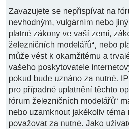
Zavazujete se nepřispívat na fó
nevhodným, vulgárním nebo jiný
platné zákony ve vaší zemi, záko
železničních modelářů“, nebo pl
může vést k okamžitému a trval
vašeho poskytovatele internetový
pokud bude uznáno za nutné. IP
pro případné uplatnění těchto op
fórum železničních modelářů“ má
nebo uzamknout jakékoliv téma 
považovat za nutné. Jako uživat