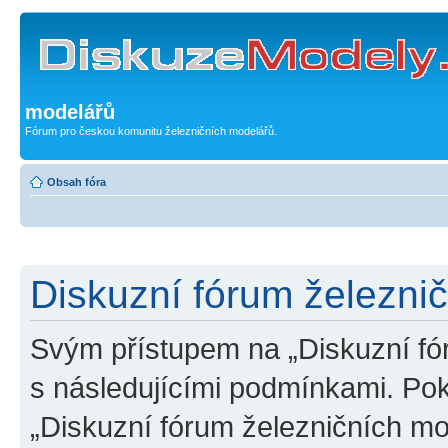
modelářů
Fórum pro českou komunitu železničních modelářů.
Obsah fóra
Diskuzní fórum železni
Svým přístupem na „Diskuzní fó
s následujícími podmínkami. Po
„Diskuzní fórum železničních mo