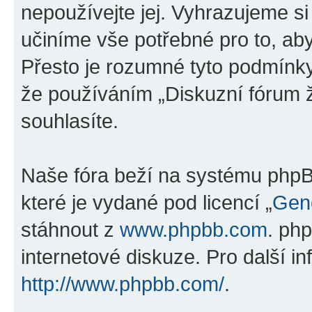
nepoužívejte jej. Vyhrazujeme si
učiníme vše potřebné pro to, ab
Přesto je rozumné tyto podmínk
že používáním „Diskuzní fórum ž
souhlasíte.
Naše fóra beží na systému phpBB
které je vydané pod licencí „
Gene
stáhnout z
www.phpbb.com
. ph
internetové diskuze. Pro další i
http://www.phpbb.com/
.