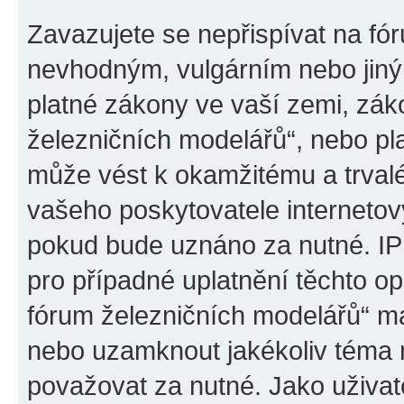
Zavazujete se nepřispívat na fó
nevhodným, vulgárním nebo jiný
platné zákony ve vaší zemi, záko
železničních modelářů“, nebo pl
může vést k okamžitému a trval
vašeho poskytovatele internetový
pokud bude uznáno za nutné. IP
pro případné uplatnění těchto op
fórum železničních modelářů“ má
nebo uzamknout jakékoliv téma 
považovat za nutné. Jako uživat