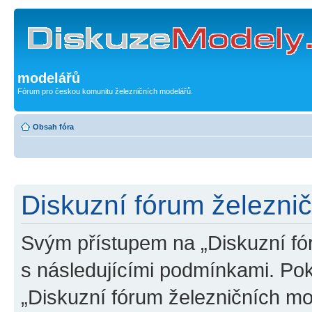
modelářů
Fórum pro českou komunitu železničních modelářů.
Obsah fóra
Diskuzní fórum železni
Svým přístupem na „Diskuzní fó
s následujícími podmínkami. Po
„Diskuzní fórum železničních mo