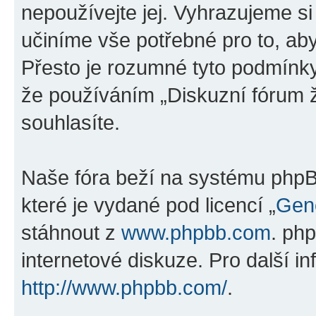
nepoužívejte jej. Vyhrazujeme si
učiníme vše potřebné pro to, ab
Přesto je rozumné tyto podmínk
že používáním „Diskuzní fórum ž
souhlasíte.
Naše fóra beží na systému phpBB
které je vydané pod licencí „
Gene
stáhnout z
www.phpbb.com
. ph
internetové diskuze. Pro další i
http://www.phpbb.com/
.