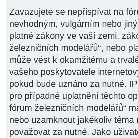
Zavazujete se nepřispívat na fó
nevhodným, vulgárním nebo jiný
platné zákony ve vaší zemi, záko
železničních modelářů“, nebo pl
může vést k okamžitému a trval
vašeho poskytovatele internetový
pokud bude uznáno za nutné. IP
pro případné uplatnění těchto op
fórum železničních modelářů“ má
nebo uzamknout jakékoliv téma 
považovat za nutné. Jako uživat