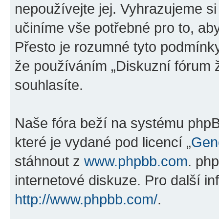
nepoužívejte jej. Vyhrazujeme si
učiníme vše potřebné pro to, ab
Přesto je rozumné tyto podmínk
že používáním „Diskuzní fórum ž
souhlasíte.
Naše fóra beží na systému phpBB
které je vydané pod licencí „
Gene
stáhnout z
www.phpbb.com
. ph
internetové diskuze. Pro další i
http://www.phpbb.com/
.