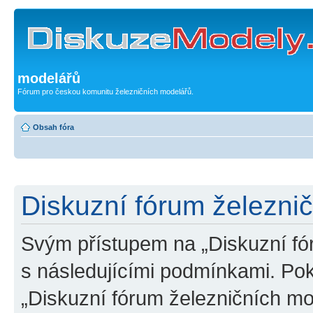
modelářů
Fórum pro českou komunitu železničních modelářů.
Obsah fóra
Diskuzní fórum železni
Svým přístupem na „Diskuzní fó
s následujícími podmínkami. Po
„Diskuzní fórum železničních mo