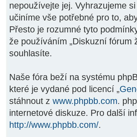
nepoužívejte jej. Vyhrazujeme si
učiníme vše potřebné pro to, ab
Přesto je rozumné tyto podmínk
že používáním „Diskuzní fórum ž
souhlasíte.
Naše fóra beží na systému phpBB
které je vydané pod licencí „
Gene
stáhnout z
www.phpbb.com
. ph
internetové diskuze. Pro další i
http://www.phpbb.com/
.