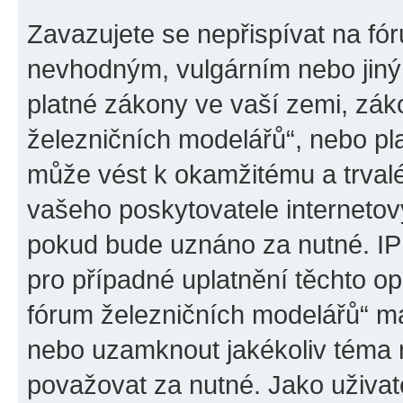
Zavazujete se nepřispívat na fó
nevhodným, vulgárním nebo jiný
platné zákony ve vaší zemi, záko
železničních modelářů“, nebo pl
může vést k okamžitému a trval
vašeho poskytovatele internetový
pokud bude uznáno za nutné. IP
pro případné uplatnění těchto op
fórum železničních modelářů“ má
nebo uzamknout jakékoliv téma 
považovat za nutné. Jako uživat