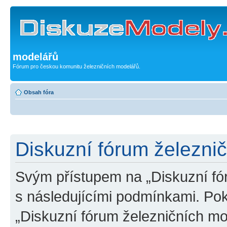
modelářů
Fórum pro českou komunitu železničních modelářů.
Obsah fóra
Diskuzní fórum železni
Svým přístupem na „Diskuzní fó
s následujícími podmínkami. Po
„Diskuzní fórum železničních mo