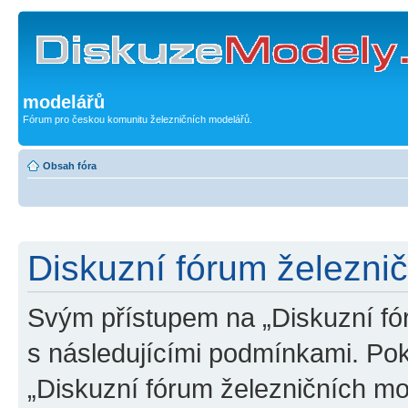
modelářů
Fórum pro českou komunitu železničních modelářů.
Obsah fóra
Diskuzní fórum železni
Svým přístupem na „Diskuzní fó
s následujícími podmínkami. Po
„Diskuzní fórum železničních mo