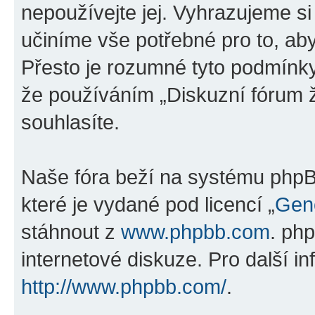
nepoužívejte jej. Vyhrazujeme si
učiníme vše potřebné pro to, ab
Přesto je rozumné tyto podmínk
že používáním „Diskuzní fórum ž
souhlasíte.
Naše fóra beží na systému phpBB
které je vydané pod licencí „
Gene
stáhnout z
www.phpbb.com
. ph
internetové diskuze. Pro další i
http://www.phpbb.com/
.