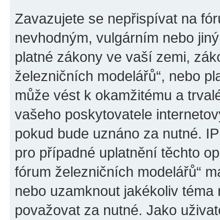
Zavazujete se nepřispívat na fó
nevhodným, vulgárním nebo jiný
platné zákony ve vaší zemi, záko
železničních modelářů“, nebo pl
může vést k okamžitému a trval
vašeho poskytovatele internetový
pokud bude uznáno za nutné. IP
pro případné uplatnění těchto op
fórum železničních modelářů“ má
nebo uzamknout jakékoliv téma 
považovat za nutné. Jako uživat