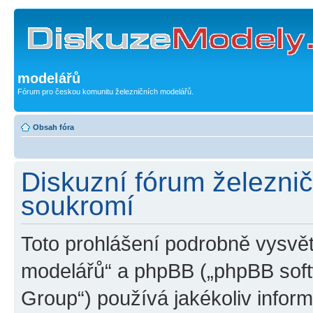
modelářů
Fórum pro českou komunitu železničních modelářů.
Obsah fóra
Diskuzní fórum železni
soukromí
Toto prohlášení podrobně vysvět
modelářů“ a phpBB („phpBB sof
Group“) používá jakékoliv inf