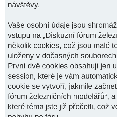
návštěvy.
Vaše osobní údaje jsou shromá
vstupu na „Diskuzní fórum želez
několik cookies, což jsou malé t
uloženy v dočasných souborech 
První dvě cookies obsahují jen u
session, které je vám automatic
cookie se vytvoří, jakmile začn
fórum železničních modelářů“, a
které téma jste již přečetli, co
pohybu po fóru.