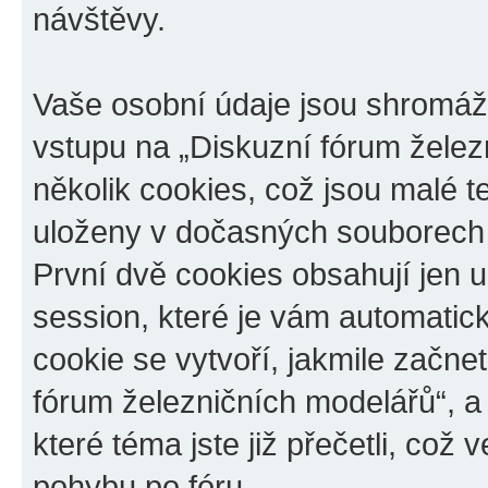
návštěvy.
Vaše osobní údaje jsou shromá
vstupu na „Diskuzní fórum želez
několik cookies, což jsou malé t
uloženy v dočasných souborech 
První dvě cookies obsahují jen u
session, které je vám automatic
cookie se vytvoří, jakmile začn
fórum železničních modelářů“, a
které téma jste již přečetli, co
pohybu po fóru.