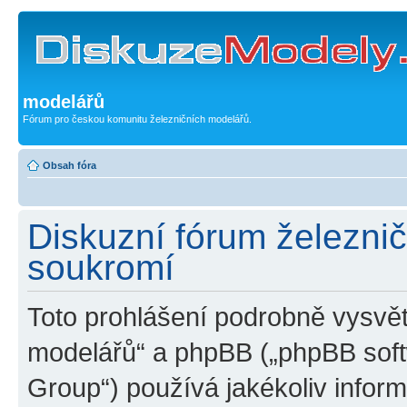
modelářů
Fórum pro českou komunitu železničních modelářů.
Obsah fóra
Diskuzní fórum železni
soukromí
Toto prohlášení podrobně vysvět
modelářů“ a phpBB („phpBB sof
Group“) používá jakékoliv inf