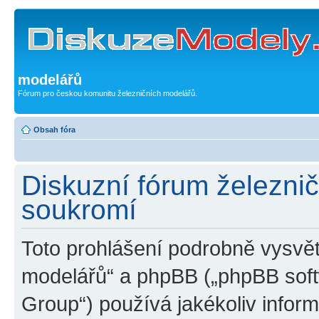
modelářů
Fórum pro českou komunitu železničních modelářů.
Obsah fóra
Diskuzní fórum železni
soukromí
Toto prohlášení podrobně vysvět
modelářů“ a phpBB („phpBB sof
Group“) používá jakékoliv inf