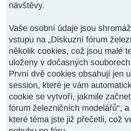
návštěvy.
Vaše osobní údaje jsou shromá
vstupu na „Diskuzní fórum želez
několik cookies, což jsou malé t
uloženy v dočasných souborech 
První dvě cookies obsahují jen u
session, které je vám automatic
cookie se vytvoří, jakmile začn
fórum železničních modelářů“, a
které téma jste již přečetli, co
pohybu po fóru.