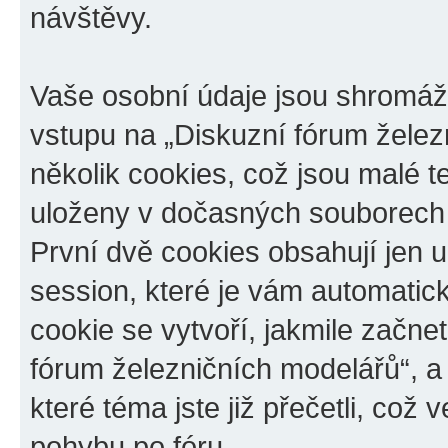
návštěvy.
Vaše osobní údaje jsou shromá
vstupu na „Diskuzní fórum želez
několik cookies, což jsou malé t
uloženy v dočasných souborech 
První dvě cookies obsahují jen u
session, které je vám automatic
cookie se vytvoří, jakmile začn
fórum železničních modelářů“, a
které téma jste již přečetli, co
pohybu po fóru.