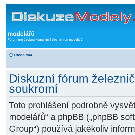
modelářů
Fórum pro českou komunitu železničních modelářů.
Obsah fóra
Diskuzní fórum železni
soukromí
Toto prohlášení podrobně vysvět
modelářů“ a phpBB („phpBB sof
Group“) používá jakékoliv inf