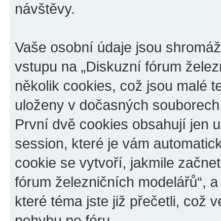
návštěvy.
Vaše osobní údaje jsou shromá
vstupu na „Diskuzní fórum želez
několik cookies, což jsou malé t
uloženy v dočasných souborech 
První dvě cookies obsahují jen u
session, které je vám automatic
cookie se vytvoří, jakmile začn
fórum železničních modelářů“, a
které téma jste již přečetli, co
pohybu po fóru.