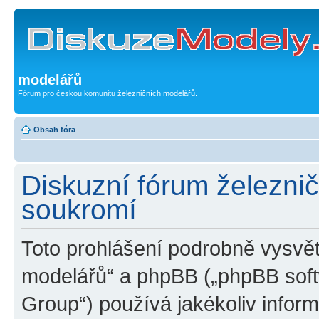
modelářů
Fórum pro českou komunitu železničních modelářů.
Obsah fóra
Diskuzní fórum železni
soukromí
Toto prohlášení podrobně vysvět
modelářů“ a phpBB („phpBB sof
Group“) používá jakékoliv inf