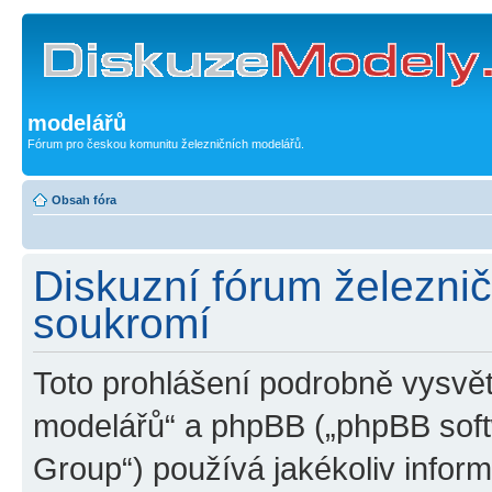
modelářů
Fórum pro českou komunitu železničních modelářů.
Obsah fóra
Diskuzní fórum železni
soukromí
Toto prohlášení podrobně vysvět
modelářů“ a phpBB („phpBB sof
Group“) používá jakékoliv inf