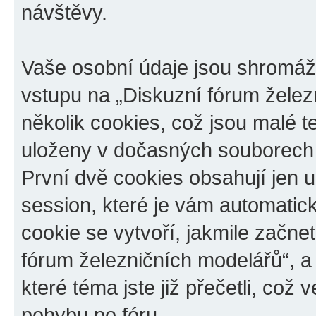
návštěvy.
Vaše osobní údaje jsou shromá
vstupu na „Diskuzní fórum želez
několik cookies, což jsou malé t
uloženy v dočasných souborech 
První dvě cookies obsahují jen u
session, které je vám automatic
cookie se vytvoří, jakmile začn
fórum železničních modelářů“, a
které téma jste již přečetli, co
pohybu po fóru.