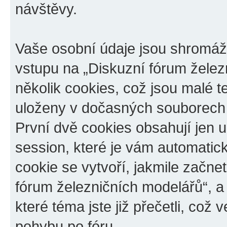
návštěvy.
Vaše osobní údaje jsou shromá
vstupu na „Diskuzní fórum želez
několik cookies, což jsou malé t
uloženy v dočasných souborech 
První dvě cookies obsahují jen u
session, které je vám automatic
cookie se vytvoří, jakmile začn
fórum železničních modelářů“, a
které téma jste již přečetli, co
pohybu po fóru.