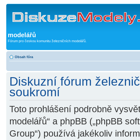
modelářů
Fórum pro českou komunitu železničních modelářů.
Obsah fóra
Diskuzní fórum železni
soukromí
Toto prohlášení podrobně vysvět
modelářů“ a phpBB („phpBB sof
Group“) používá jakékoliv inf