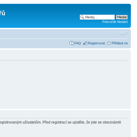
řů
Pokročilé hledání
FAQ
Registrovat
Přihlásit se
gistrovaným uživatelům. Před registrací se ujistěte, že jste se obeznámili