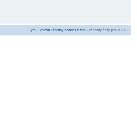
Tým
•
Smazat všechny cookies z fóra
• Všechny časy jsou v UTC