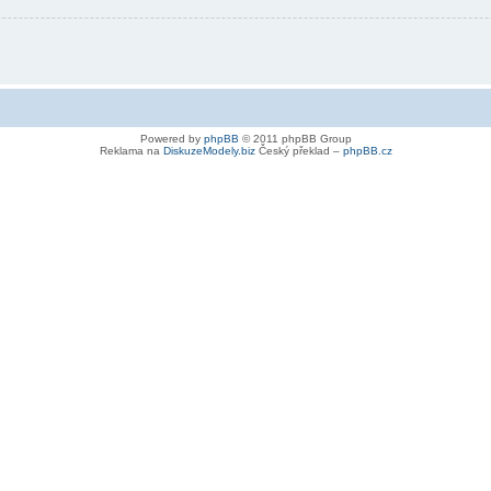
Powered by
phpBB
© 2011 phpBB Group
Reklama na
DiskuzeModely.biz
Český překlad –
phpBB.cz