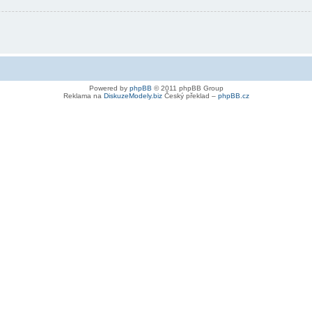
Powered by
phpBB
© 2011 phpBB Group
Reklama na
DiskuzeModely.biz
Český překlad –
phpBB.cz