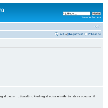
řů
Pokročilé hledání
FAQ
Registrovat
Přihlásit se
gistrovaným uživatelům. Před registrací se ujistěte, že jste se obeznámili