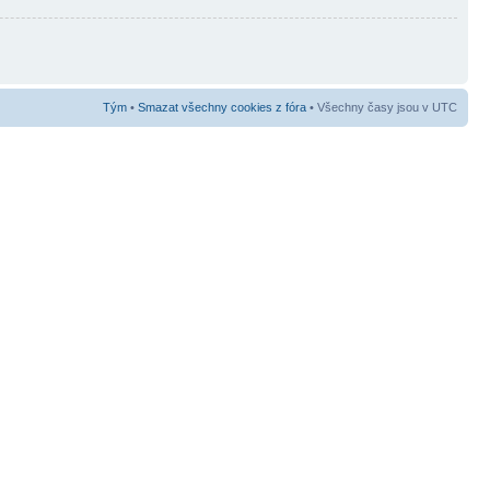
Tým
•
Smazat všechny cookies z fóra
• Všechny časy jsou v UTC