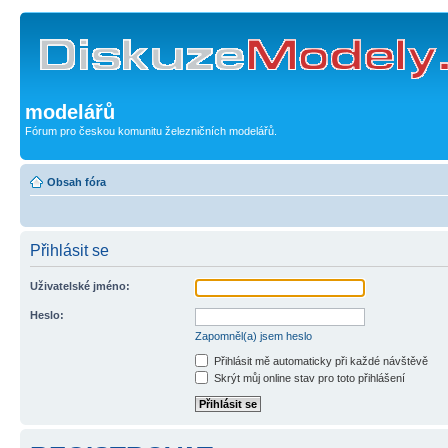
modelářů
Fórum pro českou komunitu železničních modelářů.
Obsah fóra
Přihlásit se
Uživatelské jméno:
Heslo:
Zapomněl(a) jsem heslo
Přihlásit mě automaticky při každé návštěvě
Skrýt můj online stav pro toto přihlášení