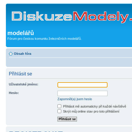
modelářů
Fórum pro českou komunitu železničních modelářů.
Obsah fóra
Přihlásit se
Uživatelské jméno:
Heslo:
Zapomněl(a) jsem heslo
Přihlásit mě automaticky při každé návštěvě
Skrýt můj online stav pro toto přihlášení