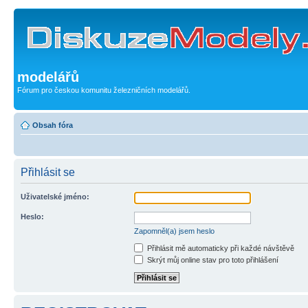
modelářů
Fórum pro českou komunitu železničních modelářů.
Obsah fóra
Přihlásit se
Uživatelské jméno:
Heslo:
Zapomněl(a) jsem heslo
Přihlásit mě automaticky při každé návštěvě
Skrýt můj online stav pro toto přihlášení