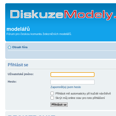
modelářů
Fórum pro českou komunitu železničních modelářů.
Obsah fóra
Přihlásit se
Uživatelské jméno:
Heslo:
Zapomněl(a) jsem heslo
Přihlásit mě automaticky při každé návštěvě
Skrýt můj online stav pro toto přihlášení