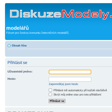
modelářů
Fórum pro českou komunitu železničních modelářů.
Obsah fóra
Přihlásit se
Uživatelské jméno:
Heslo:
Zapomněl(a) jsem heslo
Přihlásit mě automaticky při každé návštěvě
Skrýt můj online stav pro toto přihlášení