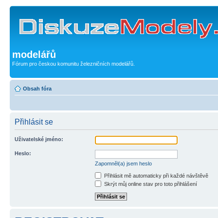
modelářů
Fórum pro českou komunitu železničních modelářů.
Obsah fóra
Přihlásit se
Uživatelské jméno:
Heslo:
Zapomněl(a) jsem heslo
Přihlásit mě automaticky při každé návštěvě
Skrýt můj online stav pro toto přihlášení