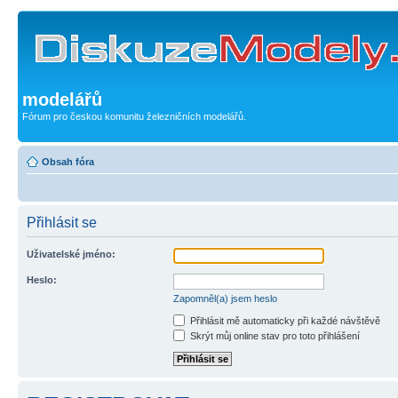
modelářů
Fórum pro českou komunitu železničních modelářů.
Obsah fóra
Přihlásit se
Uživatelské jméno:
Heslo:
Zapomněl(a) jsem heslo
Přihlásit mě automaticky při každé návštěvě
Skrýt můj online stav pro toto přihlášení