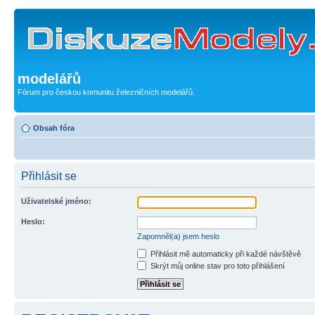
modelářů
Fórum pro českou komunitu železničních modelářů.
Obsah fóra
Přihlásit se
Uživatelské jméno:
Heslo:
Zapomněl(a) jsem heslo
Přihlásit mě automaticky při každé návštěvě
Skrýt můj online stav pro toto přihlášení