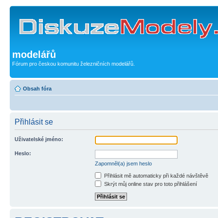
modelářů
Fórum pro českou komunitu železničních modelářů.
Obsah fóra
Přihlásit se
Uživatelské jméno:
Heslo:
Zapomněl(a) jsem heslo
Přihlásit mě automaticky při každé návštěvě
Skrýt můj online stav pro toto přihlášení