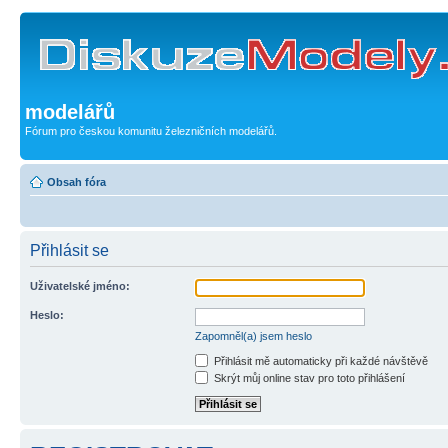
modelářů
Fórum pro českou komunitu železničních modelářů.
Obsah fóra
Přihlásit se
Uživatelské jméno:
Heslo:
Zapomněl(a) jsem heslo
Přihlásit mě automaticky při každé návštěvě
Skrýt můj online stav pro toto přihlášení