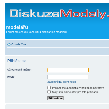
modelářů
Fórum pro českou komunitu železničních modelářů.
Obsah fóra
Přihlásit se
Uživatelské jméno:
Heslo:
Zapomněl(a) jsem heslo
Přihlásit mě automaticky při každé návštěvě
Skrýt můj online stav pro toto přihlášení