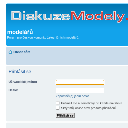
modelářů
Fórum pro českou komunitu železničních modelářů.
Obsah fóra
Přihlásit se
Uživatelské jméno:
Heslo:
Zapomněl(a) jsem heslo
Přihlásit mě automaticky při každé návštěvě
Skrýt můj online stav pro toto přihlášení