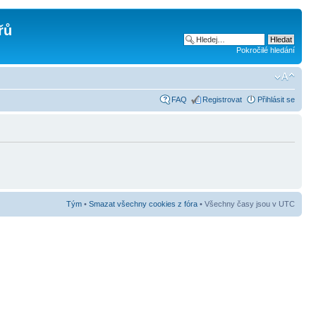
řů
Pokročilé hledání
FAQ
Registrovat
Přihlásit se
Tým
•
Smazat všechny cookies z fóra
• Všechny časy jsou v UTC