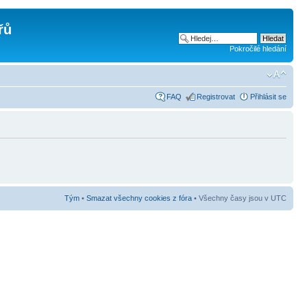
řů
Pokročilé hledání
FAQ
Registrovat
Přihlásit se
Tým
•
Smazat všechny cookies z fóra
• Všechny časy jsou v UTC