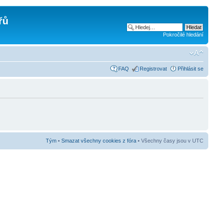
řů
Pokročilé hledání
FAQ
Registrovat
Přihlásit se
Tým
•
Smazat všechny cookies z fóra
• Všechny časy jsou v UTC