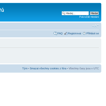
řů
Pokročilé hledání
FAQ
Registrovat
Přihlásit se
Tým
•
Smazat všechny cookies z fóra
• Všechny časy jsou v UTC