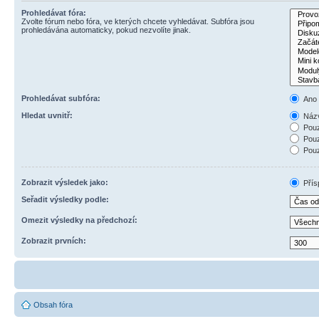
Prohledávat fóra:
Zvolte fórum nebo fóra, ve kterých chcete vyhledávat. Subfóra jsou
prohledávána automaticky, pokud nezvolíte jinak.
Prohledávat subfóra:
Ano
Hledat uvnitř:
Názv
Pouz
Pouz
Pouz
Zobrazit výsledek jako:
Přís
Seřadit výsledky podle:
Omezit výsledky na předchozí:
Zobrazit prvních:
Obsah fóra