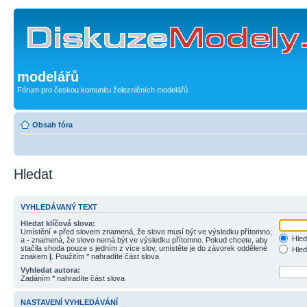
modelářů
Fórum pro českou komunitu železničních modelářů.
Obsah fóra
Hledat
VYHLEDÁVANÝ TEXT
Hledat klíčová slova:
Umístění
+
před slovem znamená, že slovo musí být ve výsledku přítomno,
Hled
a
-
znamená, že slovo nemá být ve výsledku přítomno. Pokud chcete, aby
stačila shoda pouze s jedním z více slov, umístěte je do závorek oddělené
Hled
znakem
|
. Použitím * nahradíte část slova
Vyhledat autora:
Zadáním * nahradíte část slova
NASTAVENÍ VYHLEDÁVÁNÍ