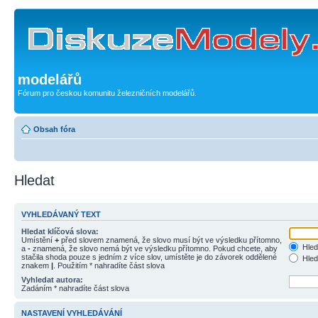
modelářů
Fórum pro českou komunitu železničních modelářů.
Obsah fóra
Hledat
VYHLEDÁVANÝ TEXT
Hledat klíčová slova:
Umístění
+
před slovem znamená, že slovo musí být ve výsledku přítomno,
Hled
a
-
znamená, že slovo nemá být ve výsledku přítomno. Pokud chcete, aby
stačila shoda pouze s jedním z více slov, umístěte je do závorek oddělené
Hled
znakem
|
. Použitím * nahradíte část slova
Vyhledat autora:
Zadáním * nahradíte část slova
NASTAVENÍ VYHLEDÁVÁNÍ