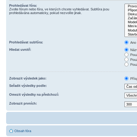
Prohledávat fóra:
Zvolte fórum nebo fóra, ve kterých chcete vyhledávat. Subfóra jsou
prohledávána automaticky, pokud nezvolíte jinak.
Prohledávat subfóra:
Ano
Hledat uvnitř:
Názv
Pouz
Pouz
Pouz
Zobrazit výsledek jako:
Přís
Seřadit výsledky podle:
Omezit výsledky na předchozí:
Zobrazit prvních:
Obsah fóra