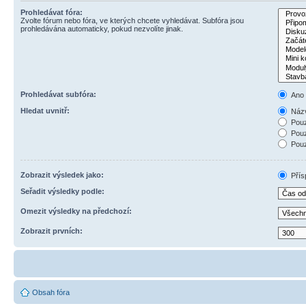
Prohledávat fóra:
Zvolte fórum nebo fóra, ve kterých chcete vyhledávat. Subfóra jsou
prohledávána automaticky, pokud nezvolíte jinak.
Prohledávat subfóra:
Ano
Hledat uvnitř:
Názv
Pouz
Pouz
Pouz
Zobrazit výsledek jako:
Přís
Seřadit výsledky podle:
Omezit výsledky na předchozí:
Zobrazit prvních:
Obsah fóra