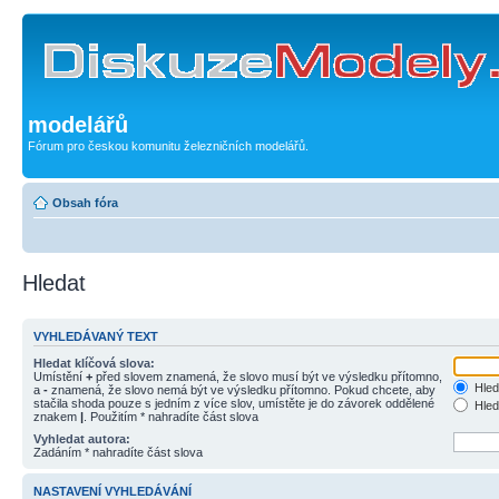
modelářů
Fórum pro českou komunitu železničních modelářů.
Obsah fóra
Hledat
VYHLEDÁVANÝ TEXT
Hledat klíčová slova:
Umístění
+
před slovem znamená, že slovo musí být ve výsledku přítomno,
Hled
a
-
znamená, že slovo nemá být ve výsledku přítomno. Pokud chcete, aby
stačila shoda pouze s jedním z více slov, umístěte je do závorek oddělené
Hled
znakem
|
. Použitím * nahradíte část slova
Vyhledat autora:
Zadáním * nahradíte část slova
NASTAVENÍ VYHLEDÁVÁNÍ