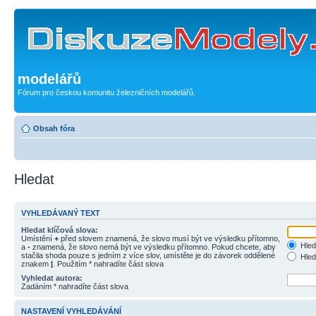
modelářů
Fórum pro českou komunitu železničních modelářů.
Obsah fóra
Hledat
VYHLEDÁVANÝ TEXT
Hledat klíčová slova:
Umístění
+
před slovem znamená, že slovo musí být ve výsledku přítomno,
Hled
a
-
znamená, že slovo nemá být ve výsledku přítomno. Pokud chcete, aby
stačila shoda pouze s jedním z více slov, umístěte je do závorek oddělené
Hled
znakem
|
. Použitím * nahradíte část slova
Vyhledat autora:
Zadáním * nahradíte část slova
NASTAVENÍ VYHLEDÁVÁNÍ