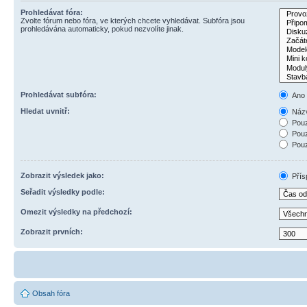
Prohledávat fóra:
Zvolte fórum nebo fóra, ve kterých chcete vyhledávat. Subfóra jsou
prohledávána automaticky, pokud nezvolíte jinak.
Prohledávat subfóra:
Ano
Hledat uvnitř:
Názv
Pouz
Pouz
Pouz
Zobrazit výsledek jako:
Přís
Seřadit výsledky podle:
Omezit výsledky na předchozí:
Zobrazit prvních:
Obsah fóra